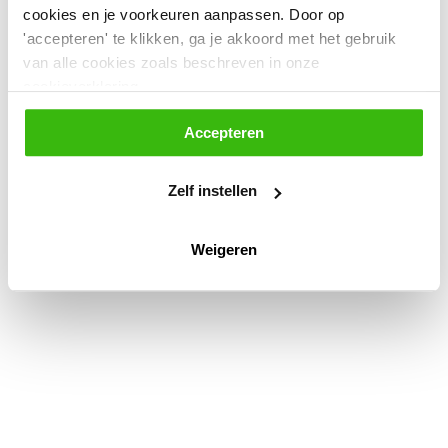
cookies en je voorkeuren aanpassen. Door op
Toegankelijkheidsverklaring
Privacyverklaring en Proclaimer
'accepteren' te klikken, ga je akkoord met het gebruik
Ondersteuning voor consulenten
van alle cookies zoals beschreven in onze
cookieverklaring.
Accepteren
Zelf instellen
Weigeren