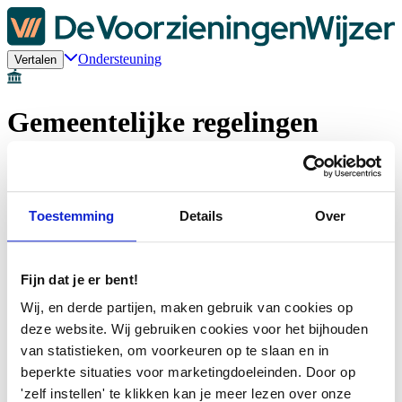
Ondersteuning
Vertalen
Gemeentelijke regelingen
Welkom bij de regelingencheck van De
VoorzieningenWijzer
Toestemming
Details
Over
Bekijk de regelingen en fondsen van jouw gemeente
Ontdek stap voor stap en anoniem waar je voor in aanmerking
komt
Fijn dat je er bent!
Krijg persoonlijk advies via chat, telefoon of een gesprek
Pak je loonstrook, uitkeringsspecificatie en/of betaalspecificatie er
Wij, en derde partijen, maken gebruik van cookies op
bij.
deze website. Wij gebruiken cookies voor het bijhouden
Direct beginnen
van statistieken, om voorkeuren op te slaan en in
beperkte situaties voor marketingdoeleinden. Door op
Kom je er niet uit?
'zelf instellen' te klikken kan je meer lezen over onze