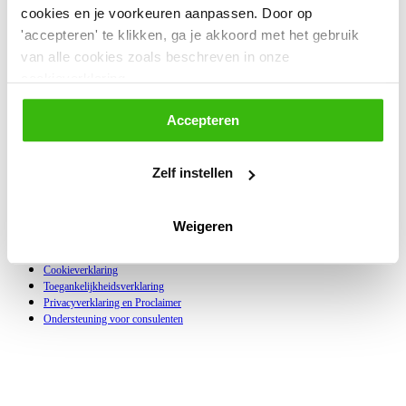
cookies en je voorkeuren aanpassen. Door op
'accepteren' te klikken, ga je akkoord met het gebruik
Plan een gesprek
van alle cookies zoals beschreven in onze
Vul je gegevens in. We maken een afspraak om samen te kijken wat
voor jou geldt.
cookieverklaring.
Accepteren
Chat met ons
Krijg live antwoord op je vragen. Je kan met ons chatten van maandag
tot en met vrijdag van 09:00 tot 21:00 uur.
Zelf instellen
Bel met ons
Heb je een vraag? Bel ons dan op
085-7738089
. Dit kan op werkdagen
tussen 09:00 en 21:00 uur.
Weigeren
Algemene voorwaarden
Cookieverklaring
Toegankelijkheidsverklaring
Privacyverklaring en Proclaimer
Ondersteuning voor consulenten