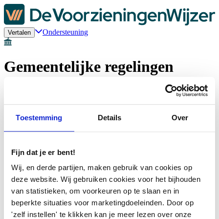
Ondersteuning
Vertalen
Gemeentelijke regelingen
Kom je er niet uit?
Toestemming
Details
Over
Plan een gesprek
Vul je gegevens in. We maken een afspraak om samen te kijken wat
voor jou geldt.
Fijn dat je er bent!
Chat met ons
Wij, en derde partijen, maken gebruik van cookies op
Krijg live antwoord op je vragen. Je kan met ons chatten van maandag
deze website. Wij gebruiken cookies voor het bijhouden
tot en met vrijdag van 09:00 tot 21:00 uur.
van statistieken, om voorkeuren op te slaan en in
beperkte situaties voor marketingdoeleinden. Door op
Bel met ons
Heb je een vraag? Bel ons dan op
085-7738089
. Dit kan op werkdagen
'zelf instellen' te klikken kan je meer lezen over onze