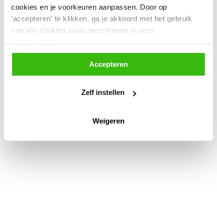
tussen 09:00 en 21:00 uur.
cookies en je voorkeuren aanpassen. Door op
'accepteren' te klikken, ga je akkoord met het gebruik
Algemene voorwaarden
Cookieverklaring
van alle cookies zoals beschreven in onze
Toegankelijkheidsverklaring
cookieverklaring.
Privacyverklaring en Proclaimer
Ondersteuning voor consulenten
Accepteren
Zelf instellen
Weigeren